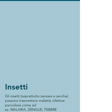
Insetti
Gli insetti (soprattutto zanzare e zecche)
possono trasmettere malattie infettive
pericolose come ad
es.
MALARIA
,
DENGUE
,
FEBBRE