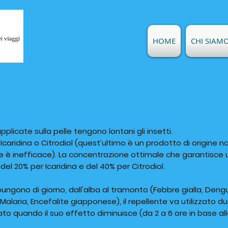
HOME
CHI SIAM
plicate sulla pelle tengono lontani gli insetti.
caridina o Citrodiol (quest’ultimo è un prodotto di origine n
e è inefficace). La concentrazione ottimale che garantisce 
 del 20% per Icaridina e del 40% per Citrodiol.
ungono di giorno, dall'alba al tramonto (Febbre gialla, Deng
 (Malaria, Encefalite giapponese), il repellente va utilizzato du
cato quando il suo effetto diminuisce (da 2 a 6 ore in base a