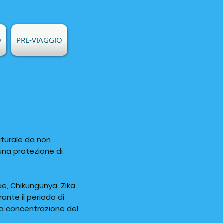
O
PRE-VIAGGIO
aturale da non
una protezione di
ue, Chikungunya, Zika
rante il periodo di
lla concentrazione del