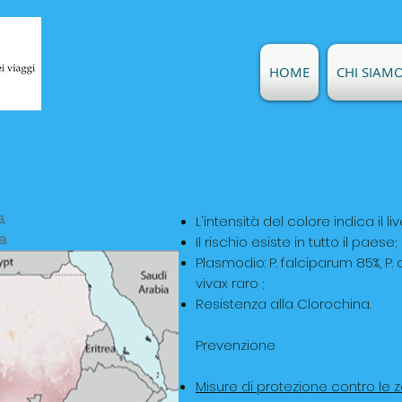
HOME
CHI SIAM
a
L'intensità del colore indica il liv
a
Il rischio esiste in tutto il paese;
Plasmodio: P. falciparum 85%, P. o
vivax raro ;
Resistenza alla Clorochina.
Prevenzione
Misure di protezione contro le 