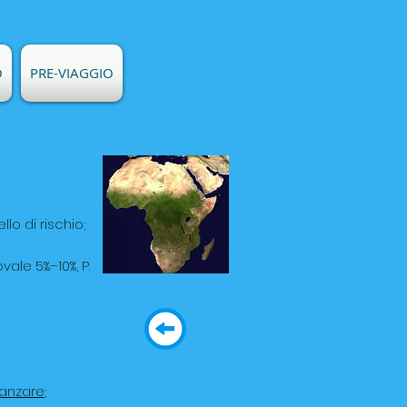
O
PRE-VIAGGIO
ello di rischio;
vale 5%–10%, P.
zanzare
;