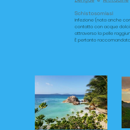
Schistosomiasi
Infezione (nota anche com
contatto con acque dolci
attraverso la pelle raggiu
È pertanto raccomandato evi