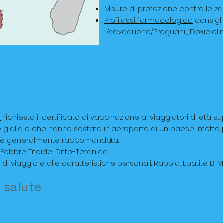
Misure di protezione contro le z
Profilassi farmacologica
consigli
Atovaquone/Proguanil, Doxiciclin
a
. richiesto il certificato di vaccinazione ai viaggiatori di età
 gialla o che hanno sostato in aeroporto di un paese infetto per
N è generalmente raccomandata.
ebbre Tifoide, Difto-Tetanica.
 di viaggio e alle caratteristiche personali: Rabbia, Epatite B, M
a salute