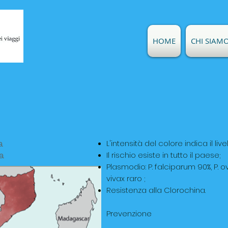
HOME
CHI SIAM
C
a
L'intensità del colore indica il livel
a
Il rischio esiste in tutto il paese;
Plasmodio: P. falciparum 90%, P. ov
vivax raro ;
Resistenza alla Clorochina.
Prevenzione