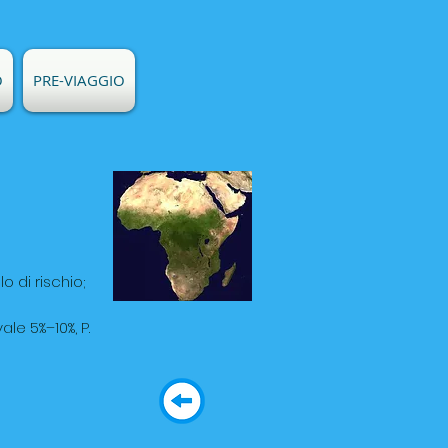
O
PRE-VIAGGIO
lo di rischio;
ale 5%–10%, P.