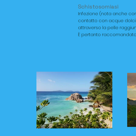
Schistosomiasi
Infezione (nota anche com
contatto con acque dolci
attraverso la pelle raggiu
È pertanto raccomandato evi