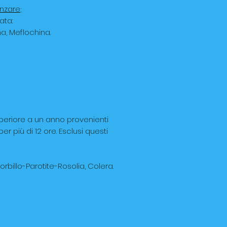
anzare
;
ata:
a, Meflochina.
 superiore a un anno provenienti
 più di 12 ore. Esclusi questi
orbillo-Parotite-Rosolia, Colera.