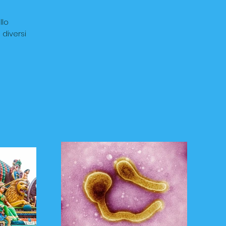
llo
diversi
.