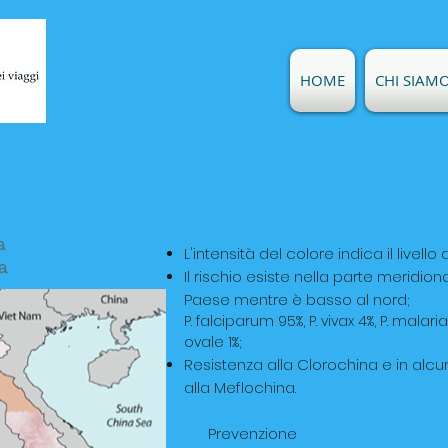
HOME
CHI SIAM
a
L'intensità del colore indica il livello d
a
Il rischio esiste nella parte meridion
Paese mentre è basso al nord;
P. falciparum 95%, P. vivax 4%, P. malaria
ovale 1%;
Resistenza alla Clorochina e in alc
alla Meflochina.
Prevenzione