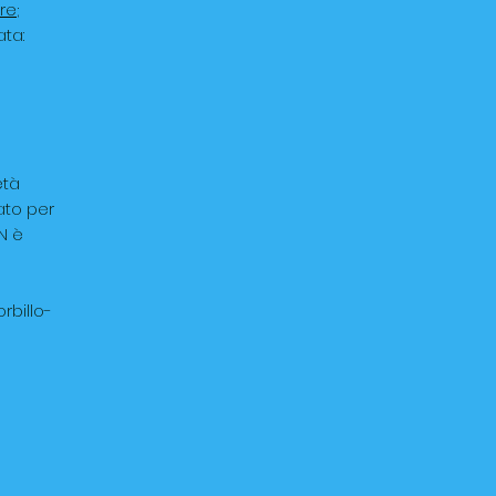
are
;
ata:
età
ato per
N è
rbillo-