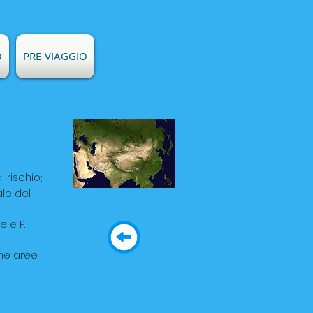
O
PRE-VIAGGIO
i rischio;
ale del
e e P.
une aree