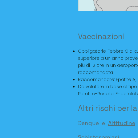
Vaccinazioni
Obbligatorie:
Febbre Gialla
superiore a un anno proven
più di 12 ore in un aeropor
raccomandata.
Raccomandate: Epatite A, 
Da valutare in base al tipo 
Parotite-Rosolia, Encefala
Altri rischi per l
Dengue
e
Altitudine
Schistosomiasi