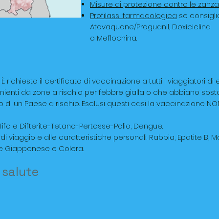
Misure di protezione contro le zanz
Profilassi farmacologica
se consigli
Atovaquone/Proguanil, Doxiciclina
o Meflochina.
. È richiesto il certificato di vaccinazione a tutti i viaggiatori di 
ienti da zone a rischio per febbre gialla o che abbiano sost
to di un Paese a rischio. Esclusi questi casi la vaccinazione NO
Tifo e
Difterite-Tetano-Pertosse-Polio, Dengue
.
di viaggio e alle caratteristiche personali: Rabbia, Epatite B, Mo
te Giapponese e Colera.
a salute