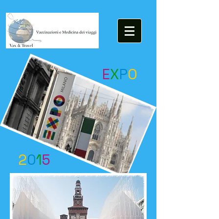
E
X
P
O
2
0
1
5