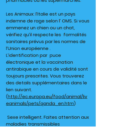
pharmacies ou les supermarchés.
Les Animaux: l’Italie est un pays
indemne de rage selon l’ OMS. Si vous
emmenez un chien ou un chat,
vérifiez qu’il respecte les formalités
sanitaires prévus par les normes de
l’Union européenne .
L’identification par puce
électronique et la vaccination
antirabique en cours de validité sont
toujours prescrites. Vous trouverez
des details supplémentaires dans le
lien suivant.
(
http://ec.europa.eu/food/animal/liv
eanimals/pets/qanda_en.htm
)
Sexe intelligent. Faites attention aux
maladies transmissibles
sexuellement (Sida/ Syphilis/